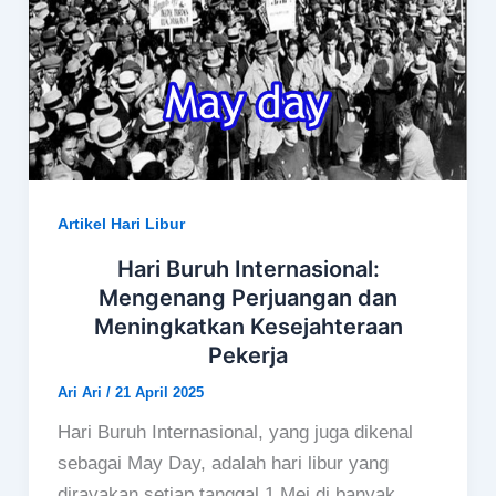
Artikel Hari Libur
Hari Buruh Internasional:
Mengenang Perjuangan dan
Meningkatkan Kesejahteraan
Pekerja
Ari Ari
/
21 April 2025
Hari Buruh Internasional, yang juga dikenal
sebagai May Day, adalah hari libur yang
dirayakan setiap tanggal 1 Mei di banyak