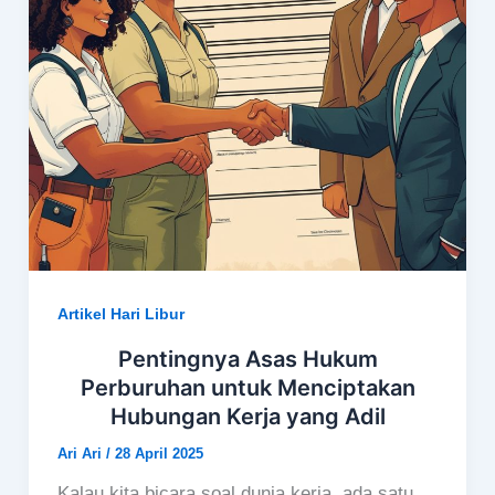
Artikel Hari Libur
Pentingnya Asas Hukum
Perburuhan untuk Menciptakan
Hubungan Kerja yang Adil
Ari Ari
/
28 April 2025
Kalau kita bicara soal dunia kerja, ada satu