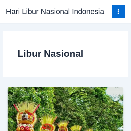
Skip
Mai
Hari Libur Nasional Indonesia
to
Men
content
Libur Nasional