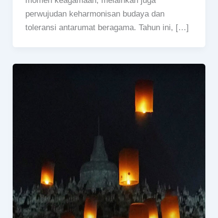
momen keagamaan, melainkan juga
perwujudan keharmonisan budaya dan
toleransi antarumat beragama. Tahun ini, […]