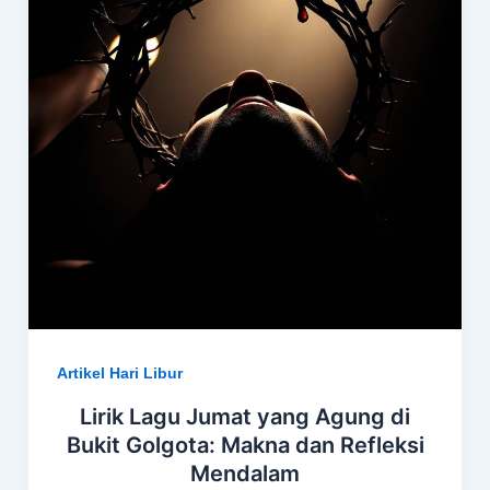
Artikel Hari Libur
Lirik Lagu Jumat yang Agung di
Bukit Golgota: Makna dan Refleksi
Mendalam