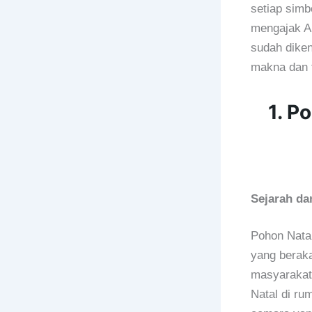
setiap simb
mengajak An
sudah diken
makna dan t
1. P
Sejarah da
Pohon Nata
yang beraka
masyarakat
Natal di r