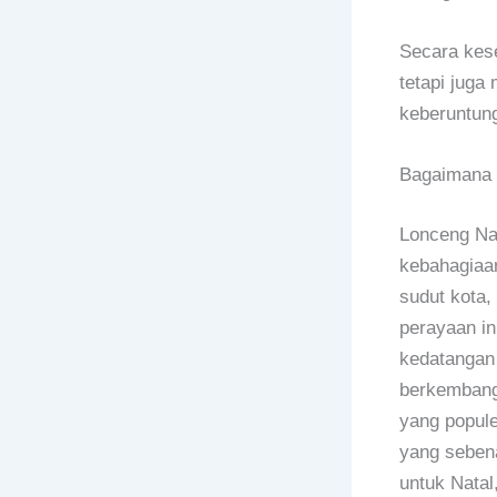
Secara kese
tetapi juga
keberuntun
Bagaimana l
Lonceng Nat
kebahagiaan
sudut kota
perayaan i
kedatangan 
berkembang 
yang popule
yang sebena
untuk Natal