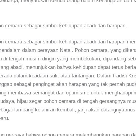
keluarga, menyatukan semua orang dalam kehangatan dan 
n cemara sebagai simbol kehidupan abadi dan harapan.
n cemara sebagai simbol kehidupan abadi dan harapan memi
mendalam dalam perayaan Natal. Pohon cemara, yang dikena
an di tengah musim dingin yang membekukan, dipandang seb
ang abadi, menunjukkan bahwa kehidupan dapat terus berla
rada dalam keadaan sulit atau tantangan. Dalam tradisi Kri
nggap sebagai pengingat akan harapan yang tak pernah pu
ang membawa semangat dan optimisme untuk menghadapi 
udaya, hijau segar pohon cemara di tengah gersangnya mus
bagai lambang kelahiran kembali, janji akan datangnya mu
aru.
ng percaya bahwa pohon cemara melambangkan harapan d