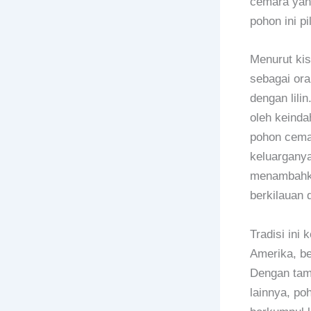
cemara yang
pohon ini p
Menurut kis
sebagai or
dengan lili
oleh keinda
pohon cema
keluargany
menambahkan
berkilauan 
Tradisi ini
Amerika, be
Dengan tam
lainnya, po