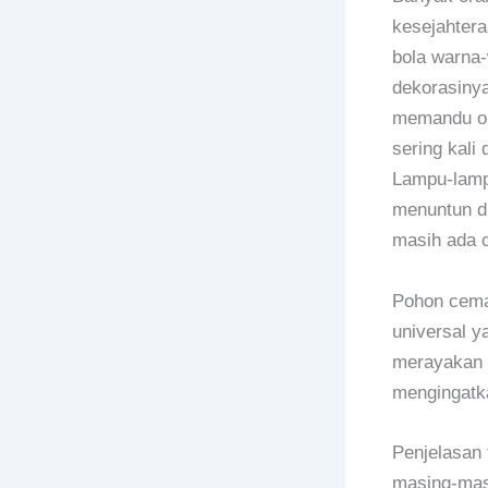
kesejahtera
bola warna
dekorasinya
memandu ora
sering kali
Lampu-lamp
menuntun d
masih ada c
Pohon cemar
universal 
merayakan N
mengingatka
Penjelasan 
masing-mas