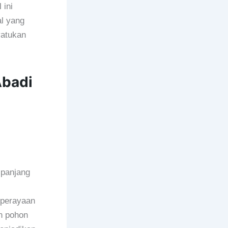
 ini
al yang
yatukan
Abadi
 panjang
 perayaan
n pohon