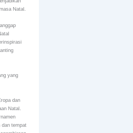
enjadikan
 masa Natal.
ianggap
atal
rinspirasi
anting
i
tang yang
Eropa dan
aan Natal.
ornamen
h dan tempat