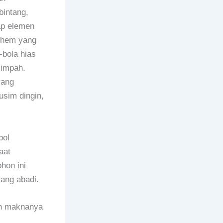
bintang,
ap elemen
lehem yang
-bola hias
limpah.
yang
sim dingin,
bol
aat
hon ini
ang abadi.
an maknanya