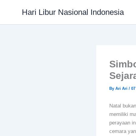
Skip
Hari Libur Nasional Indonesia
to
content
Simbo
Sejar
By
Ari Ari
/
07
Natal bukan
memiliki m
perayaan in
cemara yang