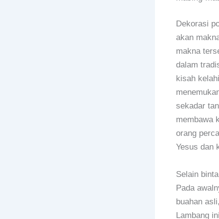
Dekorasi po
akan makna
makna terse
dalam tradi
kisah kelah
menemukan t
sekadar tan
membawa ke
orang perc
Yesus dan k
Selain bint
Pada awalny
buahan asli
Lambang in