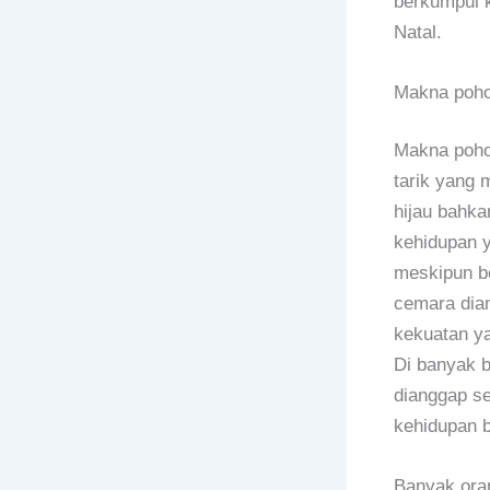
berkumpul 
Natal.
Makna poho
Makna poho
tarik yang 
hijau bahk
kehidupan y
meskipun be
cemara dia
kekuatan y
Di banyak b
dianggap se
kehidupan b
Banyak ora