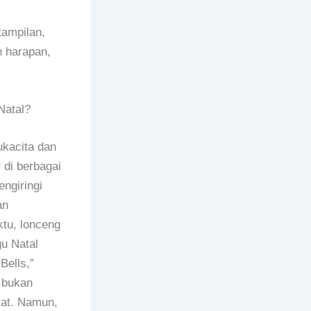
tampilan,
h harapan,
Natal?
ukacita dan
 di berbagai
ngiringi
an
ktu, lonceng
u Natal
Bells,”
 bukan
kat. Namun,