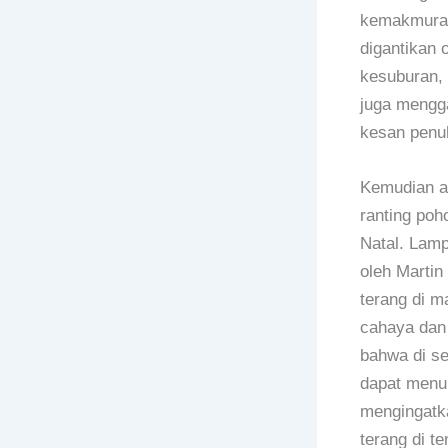
kemakmuran 
digantikan 
kesuburan, 
juga mengg
kesan penu
Kemudian 
ranting po
Natal. Lampu
oleh Martin 
terang di m
cahaya dan
bahwa di se
dapat menu
mengingatk
terang di t