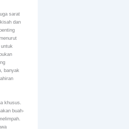
uga sarat
kisah dan
penting
 menurut
 untuk
 bukan
ang
, banyak
ahiran
na khusus.
nakan buah-
melimpah.
awa