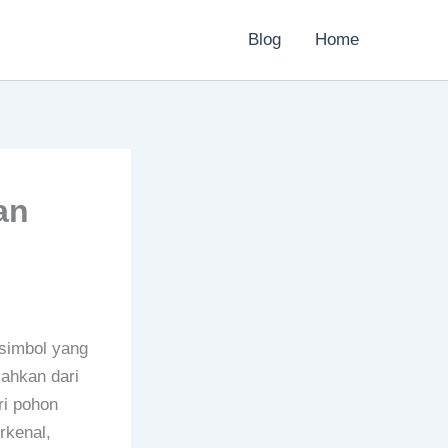
Blog
Home
an
-simbol yang
sahkan dari
ri pohon
rkenal,