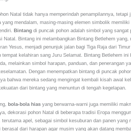
hon Natal tidak hanya memperindah penampilannya, tetapi j
 yang mendalam, masing-masing elemen simbolik memiliki 
ndiri.
Bintang
di puncak pohon adalah simbol yang sangat 
si Natal. Bintang ini melambangkan Bintang Betlehem yang,
iran Yesus, menjadi penunjuk jalan bagi Tiga Raja dari Timur
empat kelahiran sang Juru Selamat. Bintang Betlehem ini
da, melainkan simbol harapan, panduan, dan penerangan y
selamatan. Dengan menempatkan bintang di puncak pohon
aya bahwa mereka sedang mengingat kembali kisah awal kel
ekuatan dari bintang yang menuntun di tengah kegelapan.
ang,
bola-bola hias
yang berwarna-warni juga memiliki mak
a, dekorasi pohon Natal di beberapa tradisi Eropa menggu
, terutama apel, sebagai simbol kesuburan dan panen yang 
i berasal dari harapan agar musim yang akan datang memb