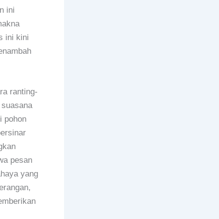
 ini
makna
ini kini
menambah
ra ranting-
 suasana
di pohon
bersinar
gkan
wa pesan
ahaya yang
erangan,
emberikan