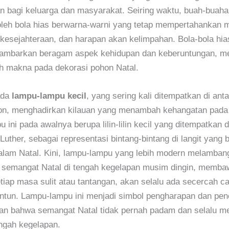
bagi keluarga dan masyarakat. Seiring waktu, buah-buahan
oleh bola hias berwarna-warni yang tetap mempertahankan 
kesejahteraan, dan harapan akan kelimpahan. Bola-bola hias 
ambarkan beragam aspek kehidupan dan keberuntungan, 
h makna pada dekorasi pohon Natal.
ada
lampu-lampu kecil
, yang sering kali ditempatkan di anta
hon, menghadirkan kilauan yang menambah kehangatan pada
 ini pada awalnya berupa lilin-lilin kecil yang ditempatkan 
Luther, sebagai representasi bintang-bintang di langit yang 
alam Natal. Kini, lampu-lampu yang lebih modern melamban
 semangat Natal di tengah kegelapan musim dingin, memba
tiap masa sulit atau tantangan, akan selalu ada secercah c
ntun. Lampu-lampu ini menjadi simbol pengharapan dan pen
an bahwa semangat Natal tidak pernah padam dan selalu m
engah kegelapan.