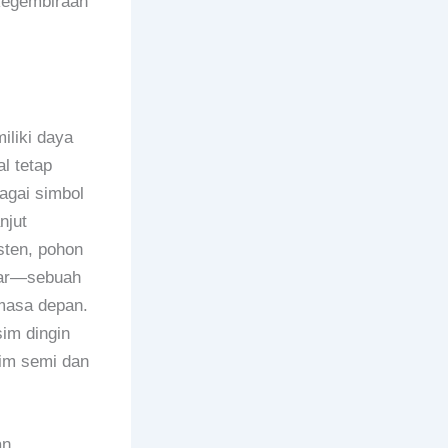
kegembiraan
liki daya
l tetap
agai simbol
njut
sten, pohon
dar—sebuah
masa depan.
im dingin
sim semi dan
an