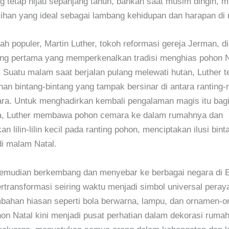
 tetap hijau sepanjang tahun, bahkan saat musim dingin, m
ilihan yang ideal sebagai lambang kehidupan dan harapan di
ah populer, Martin Luther, tokoh reformasi gereja Jerman, d
ang pertama yang memperkenalkan tradisi menghias pohon N
n. Suatu malam saat berjalan pulang melewati hutan, Luther te
han bintang-bintang yang tampak bersinar di antara ranting-r
ra. Untuk menghadirkan kembali pengalaman magis itu bag
a, Luther membawa pohon cemara ke dalam rumahnya dan
 lilin-lilin kecil pada ranting pohon, menciptakan ilusi bin
di malam Natal.
 kemudian berkembang dan menyebar ke berbagai negara di 
rtransformasi seiring waktu menjadi simbol universal peray
bahan hiasan seperti bola berwarna, lampu, dan ornamen-
hon Natal kini menjadi pusat perhatian dalam dekorasi ruma