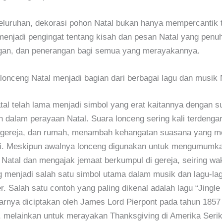
luruhan, dekorasi pohon Natal bukan hanya mempercantik 
 menjadi pengingat tentang kisah dan pesan Natal yang penu
gan, dan penerangan bagi semua yang merayakannya.
onceng Natal menjadi bagian dari berbagai lagu dan musik 
al telah lama menjadi simbol yang erat kaitannya dengan s
 dalam perayaan Natal. Suara lonceng sering kali terdengar
, gereja, dan rumah, menambah kehangatan suasana yang me
ni. Meskipun awalnya lonceng digunakan untuk mengumumk
Natal dan mengajak jemaat berkumpul di gereja, seiring wa
menjadi salah satu simbol utama dalam musik dan lagu-lag
r. Salah satu contoh yang paling dikenal adalah lagu “Jingle 
rnya diciptakan oleh James Lord Pierpont pada tahun 1857
, melainkan untuk merayakan Thanksgiving di Amerika Seri