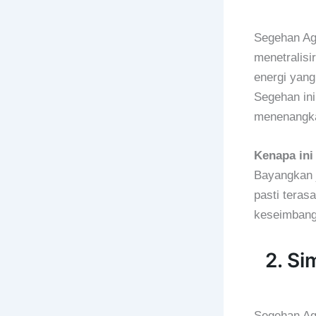
Segehan Ag
menetralisi
energi yan
Segehan ini
menenangka
Kenapa ini
Bayangkan j
pasti tera
keseimbang
2. S
Segehan Ag