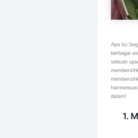
Apa Itu Se
berbagai wa
sebuah upac
membersihk
membersihka
harmonisasi
dalam!
1. 