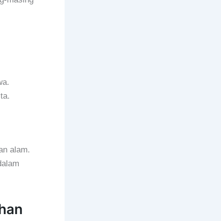
wa.
ta.
an alam.
dalam
han