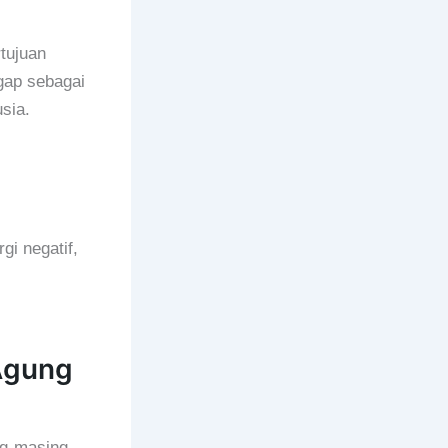
tujuan
ggap sebagai
sia.
gi negatif,
Agung
ng-masing