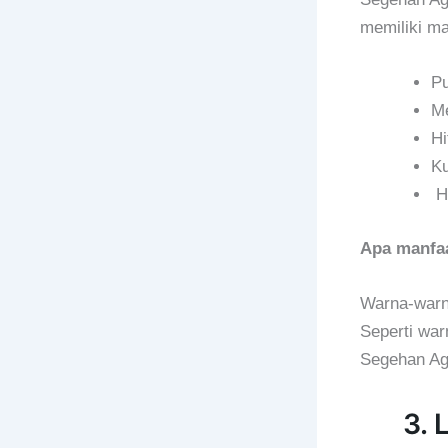
memiliki ma
Pu
Me
Hi
Ku
Hi
Apa manfa
Warna-warna
Seperti war
Segehan Ag
3.