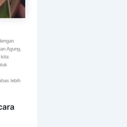
dengan
han Agung,
kita
tuk
ahas lebih
cara