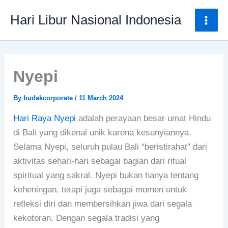
Skip
Mai
Hari Libur Nasional Indonesia
to
Men
content
Nyepi
By
budakcorporate
/
11 March 2024
Hari Raya Nyepi
adalah perayaan besar umat Hindu
di Bali yang dikenal unik karena kesunyiannya.
Selama Nyepi, seluruh pulau Bali “beristirahat” dari
aktivitas sehari-hari sebagai bagian dari ritual
spiritual yang sakral. Nyepi bukan hanya tentang
keheningan, tetapi juga sebagai momen untuk
refleksi diri dan membersihkan jiwa dari segala
kekotoran. Dengan segala tradisi yang